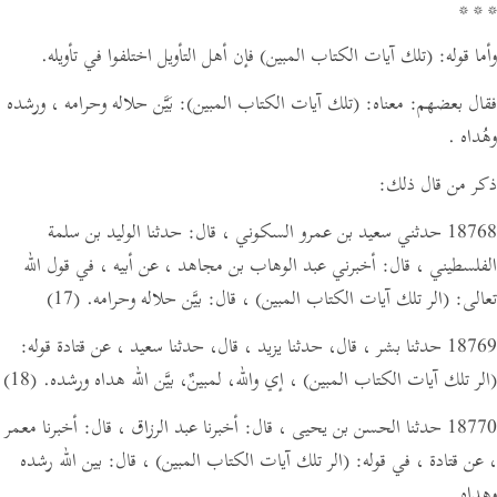
* * *
وأما قوله:
(تلك آيات الكتاب المبين)
فإن أهل التأويل اختلفوا في تأويله.
فقال بعضهم: معناه:
(تلك آيات الكتاب المبين)
: بَيَّن حلاله وحرامه ، ورشده
وهُداه .
ذكر من قال ذلك:
18768 حدثني سعيد بن عمرو السكوني ،
قال:
حدثنا الوليد بن سلمة
الفلسطيني ،
قال:
أخبرني عبد الوهاب بن مجاهد ، عن أبيه ،
في قول الله
تعالى:
(الر تلك آيات الكتاب المبين)
،
قال:
بيَّن حلاله وحرامه.
(17)
18769 حدثنا بشر ، قال، حدثنا يزيد ، قال، حدثنا سعيد ،
عن قتادة قوله:
(الر تلك آيات الكتاب المبين)
، إي والله، لمبينٌ، بيَّن الله هداه ورشده.
(18)
18770 حدثنا الحسن بن يحيى ،
قال:
أخبرنا عبد الرزاق ،
قال:
أخبرنا معمر
، عن قتادة ،
في قوله:
(الر تلك آيات الكتاب المبين)
،
قال:
بين الله رشده
وهداه.