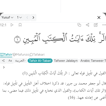
Tafsir: Yusuf 12:1
Yusuf
1
Ingia
12:1
الر تلك ايات الكتاب المبين ١
ﲒﲓ
ﲔ
ﲕ
ﲖ
ﲗ
ﲘ
الٓر ۚ تِلْكَ ءَايَـٰتُ ٱلْكِتَـٰبِ ٱلْمُبِينِ ١
Tafsir
Mafunzo
Tafakari
العربية
Tafsir Al-Tabari
Tafseer Jalalayn
Arabic Tanweer T
Aa
القول في تأويل قوله تعالى : الر تِلْكَ آيَاتُ الْكِتَابِ الْمُبِينِ
(1)
قال أبو جعفر محمد بن جرير: قد ذكرنا اختلاف أهل التأويل في تأويل قوله:
(الر تلك آيات الكتاب)
، والقول الذي نختاره في تأويل ذلك فيما مضى، بما
أغنى عن إعادته ههنا.
(16)