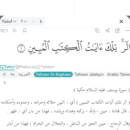
Tafsir: Yusuf 12:1
Yusuf
1
Ingia
12:1
الر تلك ايات الكتاب المبين ١
ﲒﲓ
ﲔ
ﲕ
ﲖ
ﲗ
ﲘ
الٓر ۚ تِلْكَ ءَايَـٰتُ ٱلْكِتَـٰبِ ٱلْمُبِينِ ١
Tafsir
Mafunzo
Tafakari
العربية
Tafseer Al-Baghawi
Tafseer Jalalayn
Arabic Tanw
Aa
( سورة يوسف عليه السلام مكية )
( الر تلك آيات الكتاب المبين )
أي : البين حلاله وحرامه ، وحدوده وأحكامه
ظهر .
فهذا من بان أي :
مبين - والله - بركته وهداه ورشده ،
قال قتادة :
.
وقال الزجاج : مبين الحق من الباطل ، والحلال من الحرام ، فهذا من أبان