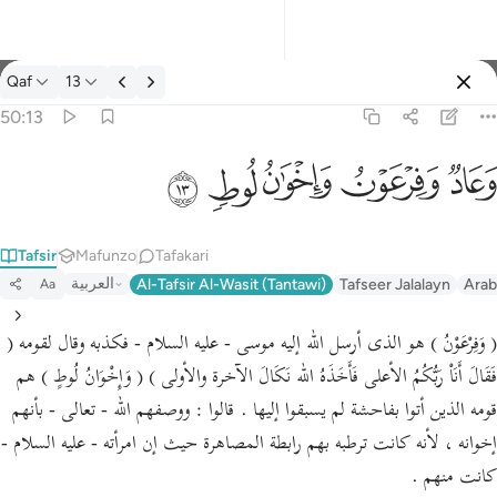
Tafsir: Qaf 50:13
Qaf
13
Ingia
50:13
وعاد وفرعون واخوان لوط ١٣
ﲳ
ﲴ
ﲵ
ﲶ
ﲷ
وَعَادٌۭ وَفِرْعَوْنُ وَإِخْوَٰنُ لُوطٍۢ ١٣
Tafsir
Mafunzo
Tafakari
العربية
Al-Tafsir Al-Wasit (Tantawi)
Tafseer Jalalayn
Arab
Aa
( وَفِرْعَوْنُ ) هو الذى أرسل الله إليه موسى - عليه السلام - فكذبه وقال لقومه (
فَقَالَ أَنَاْ رَبُّكُمُ الأعلى فَأَخَذَهُ الله نَكَالَ الآخرة والأولى ) ( وَإِخْوَانُ لُوطٍ ) هم
قومه الذين أتوا بفاحشة لم يسبقوا إليها . قالوا : ووصفهم الله - تعالى - بأنهم
إخوانه ، لأنه كانت ترطبه بهم رابطة المصاهرة حيث إن امرأته - عليه السلام -
كانت منهم .