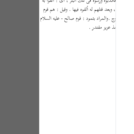
نبيائه ، فكذبوه ورسوه فى تلك البئر ، أى : ألقوا به
Portu
نطاكية ، وبعد قتلهم له ألقوه فيها . وقيل : هم قوم
русск
ة البروج .والمراد بثمود : قوم صالح - عليه السلام
سبحانه - أخذ عزيز مقتدر .
Shqip
ภาษา
Türkç
اردو
简体
Melay
Españ
Kiswah
Tiếng 