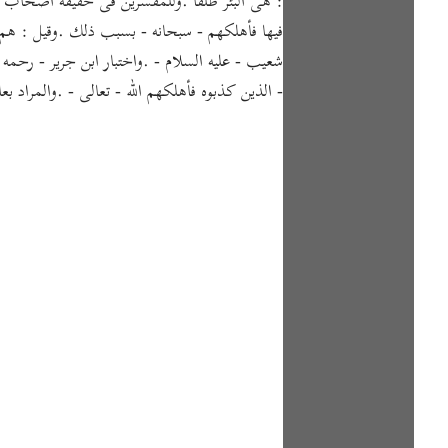
: هى البئر طلقا .وللمفسرين فى حقيقة أصحاب الرس 
فيها فأهلكهم - سبحانه - بسبب ذلك .وقيل : هم الذ
شعيب - عليه السلام - .واختبار ابن جرير - رحمه
- الذين كذبوه فأهلكهم الله - تعالى - .والمراد بع