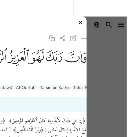
Ingia
ﱽ
ﱾ
ﱿ
ﲀ
ﲁ
antawi)
Al-Qurtubi
Tafsir Ibn Kathir
Tafsir Muyassar
السعدي Al-Sa'di