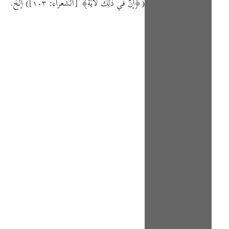
(﴿إنَّ في ذَلِكَ لَآيَةً﴾ [الشعراء: ١٠٣]) إلَخْ.