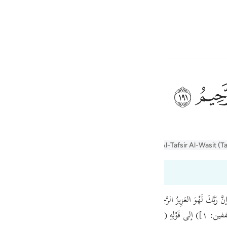
a Lugha
Ingia
h
ﲂ
ف
er Jalalayn
Tafseer Al-Baghawi
Tafsir Al-Tabari
Al-Tafsir Al-Wasit (T
is
esia
191
no
مَعَ الإشْراكِ قالَ تَعالى (﴿ويْلٌ لِلْمُطَفِّفِينَ﴾ [المطففين: ١]) إلى قَوْ