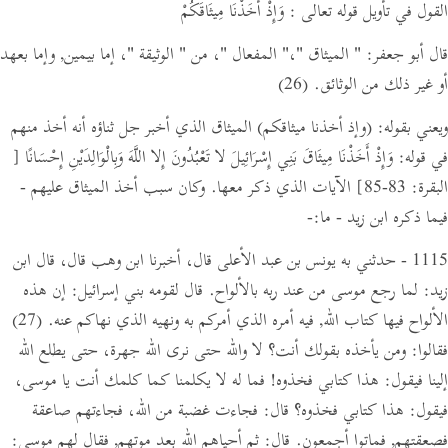
القول في تأويل قوله تعالى : وَإِذْ أَخَذْنَا مِيثَاقَكُمْ
قال أبو جعفر:
" الميثاق "
،
" المفعال "
، من
" الوثيقة "
، إما بيمين, وإما بعهد
أو غير ذلك من الوثائق.
(26)
ويعني بقوله:
(وإذ أخذنا ميثاقكم)
الميثاق الذي أخبر جل ثناؤه أنه أخذ منهم
في قوله: وَإِذْ أَخَذْنَا مِيثَاقَ بَنِي إِسْرَائِيلَ لا تَعْبُدُونَ إِلا اللَّهَ وَبِالْوَالِدَيْنِ إِحْسَانًا
[
البقرة: 83-85]
الآيات الذي ذكر معها. وكان سبب أخذ الميثاق عليهم -
فيما ذكره ابن زيد -
ما:
-
1115 - حدثني به يونس بن عبد الأعلى قال، أخبرنا ابن وهب قال،
قال ابن
زيد:
لما رجع موسى من عند ربه بالألواح.
قال لقومه بني إسرائيل:
إن هذه
الألواح فيها كتاب الله, فيه أمره الذي أمركم به ونهيه الذي نهاكم عنه.
(27)
فقالوا: ومن يأخذه بقولك أنت؟ لا والله حتى نرى الله جهرة،
حتى يطلع الله
إلينا فيقول:
هذا كتابي فخذوه! فما له لا يكلمنا كما كلمك أنت يا موسى،
فيقول:
هذا كتابي فخذوه؟
قال:
فجاءت غضبة من الله، فجاءتهم صاعقة
فصعقتهم, فماتوا أجمعون.
قال:
ثم أحياهم الله بعد موتهم,
فقال لهم موسى: