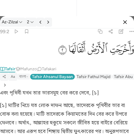
Tafsir: Az-Zilzal 99:2
Az-Zilzal
2
Ingia
99:2
واخرجت الارض اثقالها ٢
ﱺ
ﱻ
ﱼ
ﱽ
وَأَخْرَجَتِ ٱلْأَرْضُ أَثْقَالَهَا ٢
Tafsir
Mafunzo
Tafakari
বাংলা
Tafsir Ahsanul Bayaan
Tafsir Fathul Majid
Tafsir Abu
Aa
এবং পৃথিবী যখন তার ভারসমূহ বের করে দেবে, [১]
[১] মাটির নিচে যত লোক দাফন আছে, তাদেরকে পৃথিবীর ভার বা
বোঝ বলা হয়েছে। মাটি তাদেরকে কিয়ামতের দিন বের করে উপরে
ফেলবে। অর্থাৎ, আল্লাহর হুকুমে সকলে জীবিত হয়ে বাইরে বেরিয়ে
আসবে। আর এরূপ হবে শিঙ্গায় দ্বিতীয় ফুৎকারের পর। অনুরূপভাবে