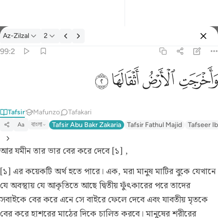
Tafsir: Az-Zilzal 99:2
Az-Zilzal
2
Ingia
99:2
واخرجت الارض اثقالها ٢
ﱺ
ﱻ
ﱼ
ﱽ
وَأَخْرَجَتِ ٱلْأَرْضُ أَثْقَالَهَا ٢
Tafsir
Mafunzo
Tafakari
বাংলা
Tafsir Abu Bakr Zakaria
Tafsir Fathul Majid
Tafseer Ib
Aa
আর যমীন তার ভার বের করে দেবে [১] ,
[১] এর কয়েকটি অর্থ হতে পারে। এক, মরা মানুষ মাটির বুকে যেখানে
যে অবস্থায় যে আকৃতিতে আছে দ্বিতীয় ফুঁৎকারের পরে তাদের
সবাইকে বের করে এনে সে বাইরে ফেলে দেবে এবং যাবতীয় মৃতকে
বের করে হাশরের মাঠের দিকে চালিত করবে। মানুষের শরীরের