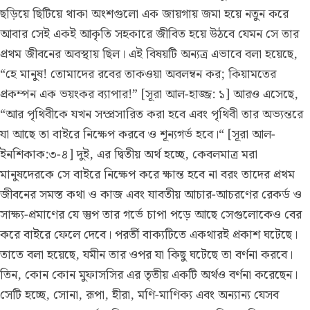
ছড়িয়ে ছিটিয়ে থাকা অংশগুলো এক জায়গায় জমা হয়ে নতুন করে
আবার সেই একই আকৃতি সহকারে জীবিত হয়ে উঠবে যেমন সে তার
প্রথম জীবনের অবস্থায় ছিল। এই বিষয়টি অন্যত্র এভাবে বলা হয়েছে,
“হে মানুষ! তোমাদের রবের তাকওয়া অবলম্বন কর; কিয়ামতের
প্রকম্পন এক ভয়ংকর ব্যাপার!” [সূরা আল-হাজ্জ: ১] আরও এসেছে,
“আর পৃথিবীকে যখন সম্প্রসারিত করা হবে এবং পৃথিবী তার অভ্যন্তরে
যা আছে তা বাইরে নিক্ষেপ করবে ও শূন্যগর্ভ হবে।“ [সূরা আল-
ইনশিকাক:৩-৪] দুই, এর দ্বিতীয় অর্থ হচ্ছে, কেবলমাত্ৰ মরা
মানুষদেরকে সে বাইরে নিক্ষেপ করে ক্ষান্ত হবে না বরং তাদের প্রথম
জীবনের সমস্ত কথা ও কাজ এবং যাবতীয় আচার-আচরণের রেকর্ড ও
সাক্ষ্য-প্রমাণের যে স্তুপ তার গর্ভে চাপা পড়ে আছে সেগুলোকেও বের
করে বাইরে ফেলে দেবে। পরর্তী বাক্যটিতে একথারই প্ৰকাশ ঘটেছে।
তাতে বলা হয়েছে, যমীন তার ওপর যা কিছু ঘটেছে তা বর্ণনা করবে।
তিন, কোন কোন মুফাসসির এর তৃতীয় একটি অর্থও বর্ণনা করেছেন।
সেটি হচ্ছে, সোনা, রূপা, হীরা, মণি-মাণিক্য এবং অন্যান্য যেসব