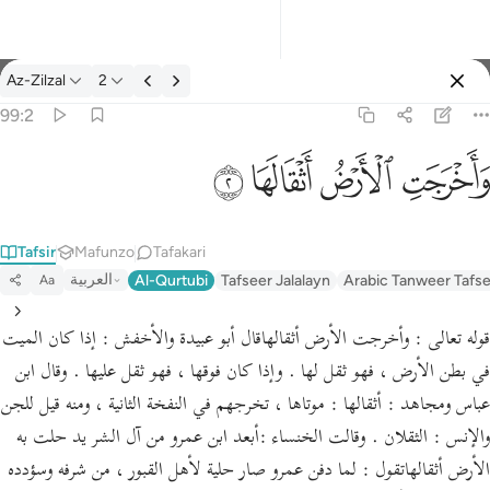
Tafsir: Az-Zilzal 99:2
Az-Zilzal
2
Ingia
99:2
واخرجت الارض اثقالها ٢
ﱺ
ﱻ
ﱼ
ﱽ
وَأَخْرَجَتِ ٱلْأَرْضُ أَثْقَالَهَا ٢
Tafsir
Mafunzo
Tafakari
العربية
Al-Qurtubi
Tafseer Jalalayn
Arabic Tanweer Tafs
Aa
قوله تعالى : وأخرجت الأرض أثقالهاقال أبو عبيدة والأخفش : إذا كان الميت
في بطن الأرض ، فهو ثقل لها . وإذا كان فوقها ، فهو ثقل عليها . وقال ابن
عباس ومجاهد : أثقالها : موتاها ، تخرجهم في النفخة الثانية ، ومنه قيل للجن
والإنس : الثقلان . وقالت الخنساء :أبعد ابن عمرو من آل الشر يد حلت به
الأرض أثقالهاتقول : لما دفن عمرو صار حلية لأهل القبور ، من شرفه وسؤدده