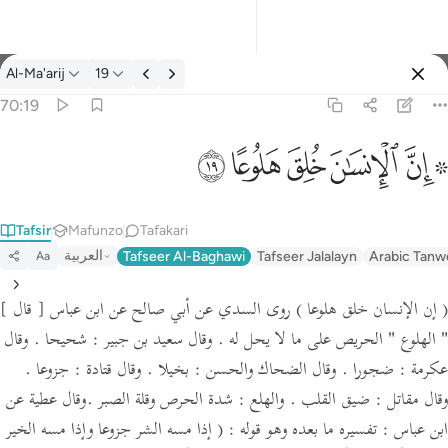
Tafsir: Al-Ma'arij 70:19
Al-Ma'arij
19
Ingia
70:19
۞ ان الانسان خلق هلوعا ١٩
ﱪ ﱫ
ﱬ
ﱭ
ﱮ
ﱯ
۞ إِنَّ ٱلْإِنسَـٰنَ خُلِقَ هَلُوعًا ١٩
Tafsir
Mafunzo
Tafakari
العربية
Tafseer Al-Baghawi
Tafseer Jalalayn
Arabic Tanw
Aa
( إن الإنسان خلق هلوعا )
روى السدي عن أبي صالح عن ابن عباس
[ قال ]
" الهلوع "
الحريص على ما لا يحل له .
وقال سعيد بن جبير :
شحيحا .
وقال
عكرمة :
ضجورا .
وقال الضحاك والحسن :
بخيلا .
وقال قتادة :
جزوعا .
وقال مقاتل :
ضيق القلب .
والهلع :
شدة الحرص وقلة الصبر .
وقال عطية عن
ابن عباس :
تفسيره ما بعده وهو قوله :
( إذا مسه الشر جزوعا وإذا مسه الخير