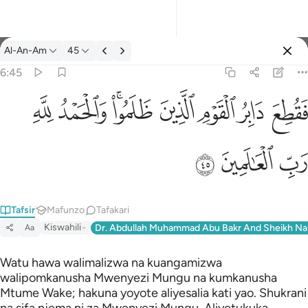
Tafsir: Al-An-Am 6:45
Al-An-Am
45
Ingia
6:45
فقطع دابر القوم الذين ظلموا والحمد لله رب العالمين ٤٥
ﱁ
ﱂ
ﱃ
ﱄ
ﱅﱆ
ﱇ
ﱈ
َابِرُ ٱلْقَوْمِ ٱلَّذِينَ ظَلَمُوا۟ ۚ وَٱلْحَمْدُ لِلَّهِ رَبِّ ٱلْعَـٰلَمِينَ ٤٥
ﱉ
ﱊ
ﱋ
Tafsir
Mafunzo
Tafakari
Kiswahili
Dr. Abdullah Muhammad Abu Bakr And Sheikh Na
Aa
Watu hawa walimalizwa na kuangamizwa
walipomkanusha Mwenyezi Mungu na kumkanusha
Mtume Wake; hakuna yoyote aliyesalia kati yao. Shukrani