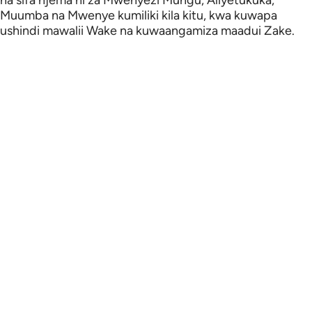
na sifa njema ni za Mwenyezi Mungu, Aliyetukuka,
Muumba na Mwenye kumiliki kila kitu, kwa kuwapa
ushindi mawalii Wake na kuwaangamiza maadui Zake.