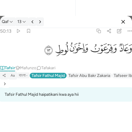
Tafsir: Qaf 50:13
Qaf
13
Ingia
50:13
وعاد وفرعون واخوان لوط ١٣
ﲳ
ﲴ
ﲵ
ﲶ
ﲷ
وَعَادٌۭ وَفِرْعَوْنُ وَإِخْوَٰنُ لُوطٍۢ ١٣
Tafsir
Mafunzo
Tafakari
বাংলা
Tafsir Fathul Majid
Tafsir Abu Bakr Zakaria
Tafseer Ib
Aa
Tafsir Fathul Majid haipatikani kwa aya hii