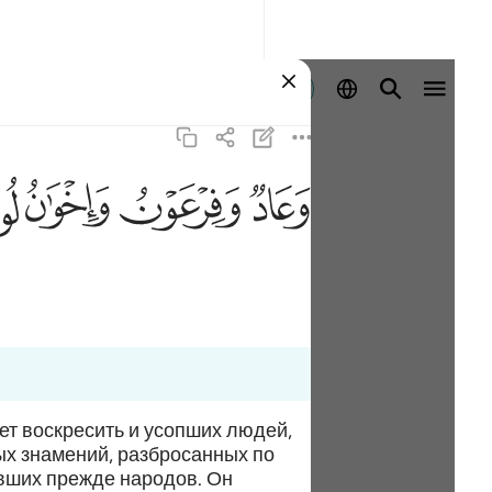
Ingia
ﲳ
ﲴ
ﲵ
ﲶ
ет воскресить и усопших людей,
ых знамений, разбросанных по
ивших прежде народов. Он