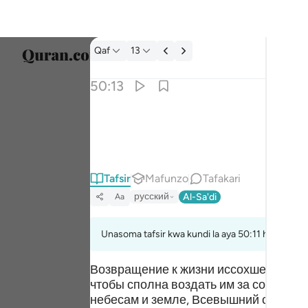
Tafsir: Qaf 50:13
Qaf
13
Chagu
50:13
Englis
وعاد وفرعون واخوان لوط ١٣
العربية
وَعَادٌۭ وَفِرْعَوْنُ وَإِخْوَٰنُ لُوطٍۢ ١٣
বাংলা
Tafsir
Mafunzo
Tafakari
ارسی
русский
Al-Sa'di
Aa
França
Indon
Unasoma tafsir kwa kundi la aya 50:11 hadi 50:13
Italia
Возвращение к жизни иссохшей безжиз
чтобы сполна воздать им за соверше
Dutch
небесам и земле, Всевышний сообщил