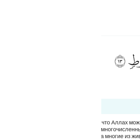
a Lugha
Ingia
h
ﲷ
ف
is
esia
no
ненной земли свидетельствует о том, что Аллах мож
нные ими деяния. После перечисления многочисленн
 о мучительной каре, которая поразила многие из ж