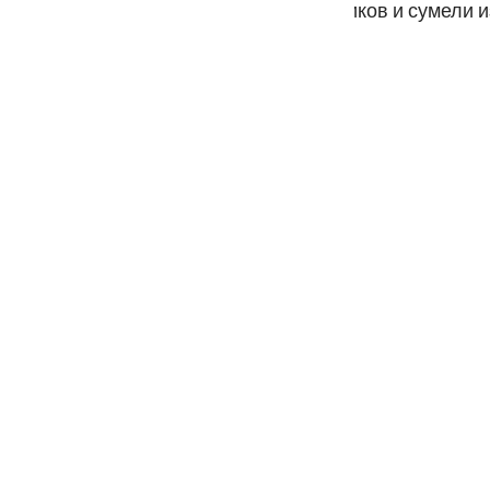
ами своих неверующих предшественников и сумели из
guês
ий
ไทย
e
中文
u
ol
ili
Việt