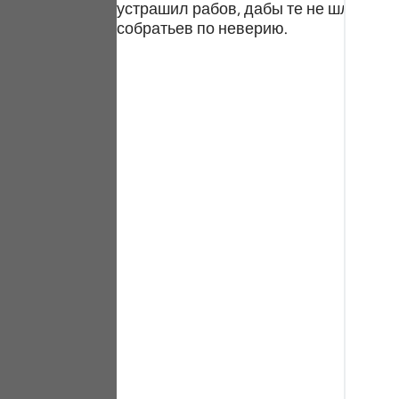
устрашил рабов, дабы те не шли стоп
Portu
собратьев по неверию.
русск
Shqip
ภาษา
Türkç
اردو
简体
Melay
Españ
Kiswah
Tiếng 