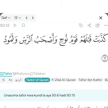
Tafsir: Qaf 50:12
Qaf
12
Ingia
50:12
كذبت قبلهم قوم نوح واصحاب الرس وثمود ١٢
ﲫ
ﲬ
ﲭ
ﲮ
ﲯ
ﲰ
ﲱ
كَذَّبَتْ قَبْلَهُمْ قَوْمُ نُوحٍۢ وَأَصْحَـٰبُ ٱلرَّسِّ وَثَمُودُ ١٢
ﲲ
Tafsir
Mafunzo
Tafakari
اردو
Tazkir Ul Quran
Fi Zilal Al-Quran
Tafsir Ibn Kathir
B
Aa
Unasoma tafsir kwa kundi la aya 50:6 hadi 50:15