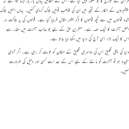
قرآن نے تاریخ کا جو تصور پیش کیا ہے، اس کے مطابق یہاں بار بار ایسا ہوا ہے کہ
پیغمبروں کے انکار کے نتیجہ میں ان کی مخاطب قومیں ہلاک کردی گئیں۔ یہاں انہیں ہلاک
شدہ قوموں میں سے کچھ قوموں کا ذکر بطور مثال فرمایا گیا ہے۔ قوموں کی یہ ہلاکت در
اصل آخرت کا ایک حصہ ہے۔ منکرین حق کے لیے جو عذاب آخرت میں مقدر ہے
اس کا ایک جزء اسی آج کی دنیا میں دکھا دیا جاتا ہے۔
دنیا کی پہلی تخلیق اس کی دوسری تخلیق کے امکان کو ثابت کر رہی ہے۔ اگر آدمی
سنجیدہ ہو تو آخرت کو ماننے کے لیے اس کے بعد اسے کسی اور دلیل کی ضرورت
نہیں۔