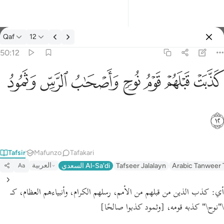
Tafsir: Qaf 50:12
Qaf
12
Ingia
50:12
كذبت قبلهم قوم نوح واصحاب الرس وثمود ١٢
ﲫ
ﲬ
ﲭ
ﲮ
ﲯ
ﲰ
ﲱ
كَذَّبَتْ قَبْلَهُمْ قَوْمُ نُوحٍۢ وَأَصْحَـٰبُ ٱلرَّسِّ وَثَمُودُ ١٢
ﲲ
Tafsir
Mafunzo
Tafakari
العربية
السعدي Al-Sa'di
Tafseer Jalalayn
Arabic Tanweer 
Aa
أي:
كذب الذين من قبلهم من الأمم، رسلهم الكرام، وأنبياءهم العظام، كـ
[وثمود كذبوا صالحًا]
كذبه قومه،
"نوح\"
\