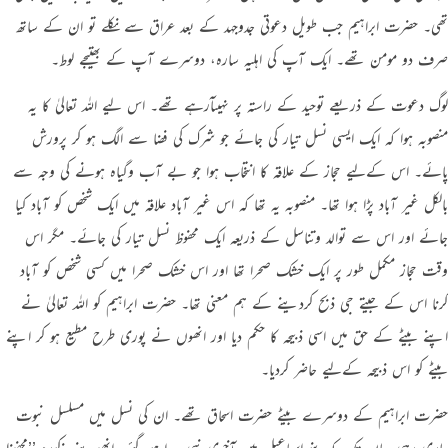
تھی۔ حضرت ابراہیم جب طویل دعوتی جدوجہد کے بعد عراق سے نکلے تو ان کے ساتھ
صرف دو مومن تھے۔ ایک آپ کی اہلیہ سارہ، دوسرے آپ کے بھتیجے لوط۔
لوگ دعوت کے ذریعے توحید کے راستہ پر نہیںآرہے تھے۔ اس ليے اللہ تعالیٰ کا یہ
منصوبہ ہوا کہ ایک ایسی نسل تیار کی جائے جو شرک کی فضا سے الگ ہو کر پرورش
پائے۔ اس کےلیے حجاز کے علاقہ کا انتخاب ہوا جو بے آب وگیاہ ہونے کی وجہ سے
بالکل غیر آباد پڑا ہوا تھا۔ منصوبہ یہ تھا کہ اس غیر آباد علاقہ میں ایک شخص کو آباد کیا
جائے اور اس سے توالد وتناسل کے ذریعہ ایک محفوظ نسل تیار کی جائے۔ مگر اس
وقت حجاز مکمل طور پر ایک خشک صحرا تھا اور اس خشک صحرا میں کسی شخص کو آباد
کرنا اس کے جیتے جی ذبح کردینے کے ہم معنی تھا۔ حضرت ابراہیم کو اللہ تعالیٰ نے
اپنے بیٹے کے حق میں اسی ذبیحہ کا حکم دیا اور انھوں نے پوری طرح مطیع ہو کر اپنے
بیٹے کو اس ذبیحہ کےلیے حاضر کردیا۔
حضرت ابراہیم کے دوسرے بیٹے حضرت اسحاق تھے۔ ان کی نسل میں مسلسل نبوت
جاری رہی یہاں تک کہ بنو اسماعیل میں آخری نبی پیدا ہوگئے۔ انھوںنے مذکورہ ’’محفوظ