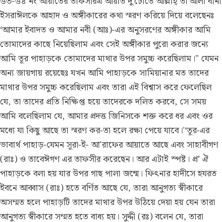
৬৩-৬৪ নং আয়াতের তাফসীর
এ আয়াত দু'টোতে আল্লাহ্ তা'আলা বানী
ইসরাঈলকে আহাদ ও অঙ্গীকারের কথা স্মরণ করিয়ে দিয়ে বলেছেনঃ
‘আমার ইবাদত ও আমার নবী (আঃ)-এর অনুসরণের অঙ্গীকার আমি
তোমাদের কাছে নিয়েছিলাম এবং সেই অঙ্গীকার পুরো করার জন্যে
আমি তূর পাহাড়কে তোমাদের মাথার উপর সমুচ্চ করেছিলাম।" যেমন
অন্য জায়গায় রয়েছেঃ যখন আমি পাহাড়কে সামিয়ানার মত তাদের
মাথার উপর সমুচ্চ করেছিলাম এবং তারা এই বিশ্বাস করে ফেলেছিল
যে, তা তাদের প্রতি নিক্ষিপ্ত হয়ে তাদেরকে দলিত করবে, সে সময়
আমি বলেছিলাম যে, আমার প্রদত্ত জিনিসকে শক্ত করে ধর এবং ওর
মধ্যে যা কিছু আছে তা স্মরণ কর-তা হলে রক্ষা পেয়ে যাবে।'‘তূর-এর
ভাবার্থ পাহাড়-যেমন সূরা-ই- আ'রাফের আয়াতে আছে এবং সাহাবীগণ
(রাঃ) ও তাবেঈগণ এর তাফসীর করেছেন। আর এটাই স্পষ্ট। প্র’ ঐ
পাহাড়কে বলা হয় যার উপর গাছ পালা জন্মে। ফিৎনার হাদীসে হযরত
ইবনে আব্বাস (রাঃ) হতে বর্ণিত আছে যে, তারা আনুগত্য স্বীকারে
অসম্মত হলে পাহাড়টি তাদের মাথার উপর উঠিয়ে দেয়া হয় যেন তারা
আনুগত্য স্বীকারে সম্মত হতে বাধ্য হয়। সুদ্দী (রঃ) বলেন যে, তারা