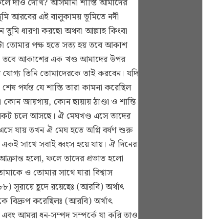
েলে দাও দেখি? আসমানী শাস্তি আমাদের
তুমি আরবের এই বালুকাময় ভূমিতে নদী
 তুমি ধারণা করছো অথবা আল্লাহ কিংবা
া তোমার পক্ষ হতে সত্য হয় তবে আকাশ
 হও তবে আকাশের এক খণ্ড আমাদের উপর
 যোগ্য তিনি তোমাদেরকে তাই করবেন। যদি
েষ পর্যন্ত যে শাস্তি তারা কামনা করেছিল
ন জায়গায়, কোন ছায়ায় ঠাণ্ডা ও শান্তি
র নিকট চলে আসছে। ঐ মেঘখণ্ড এসে তাদের
সে যায় তখন ঐ মেঘ হতে অগ্নি বর্ষণ শুরু
ং একই সাথে সবাই ধ্বংস হয়ে যায়। ঐ দিনের
 আক্রান্ত হলো, ফলে তাদের প্রভাত হলো
োমাকে ও তোমার সাথে যারা বিশ্বাস
সূরায়ে হূদে রয়েছেঃ (আরবি) অর্থাৎ
 বিদ্রুপ করেছিলঃ (আরবি) অর্থাৎ
 এবং আমরা ধন-সম্পদ সম্পর্কে যা করি তাও