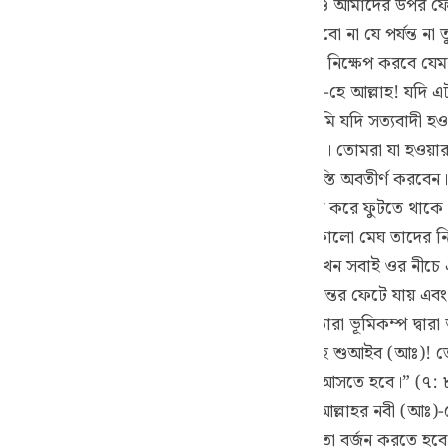
 যদি সত্যিই নবী হয়ে থাকো তবে আকাশের একটি খণ্ড আমাদের উপর ফ
guês
 (সঃ)-কে বলেছিলঃ “আমরা তোমার উপর ঈমান আনবো না যে পর্যন্ত না 
ий
ঃ “অথবা তুমি আকাশের একটা খণ্ড আমাদের উপর নিক্ষেপ করবে যেমন
বে।” অন্য এক আয়াতে রয়েছেঃ “তারা বলেছিল-হে আল্লাহ! যদি এট
নুরূপভাবে ঐ কাফির অজ্ঞ লোকেরা বলেছিলঃ “তুমি যদি সত্যবাদী
ไทย
া কর আমার প্রতিপালক তা ভালরূপে অবগত আছেন। তোমরা যা হওয়ার
e
াকো তবে তিনি অনতিবিলম্বে তোমাদের উপর ঐ শাস্তি অবতীর্ণ করবেন। শ
রম অনুভব করে। সাত দিন পর্যন্ত যমীন যেন টগবগ করে ফুটতে থাকে। কো
রতে থাকে। সাত দিন পর তারা দেখতে পায় যে, একখণ্ড কালো মেঘ তাদে
中文
 পড়েছিল। ঐ মেঘ দেখে তারা ওর নীচে বসে পড়ে। যখন সবাই ওর নীচে এ
তে শুরু করে এবং এমন ভীষণ শব্দ করে যে, তাদের অন্তর ফেটে যায় এব
u
ায়ে আ’রাফে রয়েছেঃ (আরবি) অর্থাৎ “অতঃপর তারা ভূমিকম্প দ্বারা
ol
টা এই কারণে যে, তারা বলেছিলঃ(আরবি) অর্থাৎ “হে শুআইব (আঃ)! ত
ili
ই অথবা তোমাদেরকে আমাদের ধর্মাদর্শে ফিরে আসতে হবে।” (৭: ৮৮) 
ত করলো।” (১১:৬৭) এটা এই কারণে যে, তারা আল্লাহর নবী (আঃ)-কে
Việt
মাদের পিতৃপুরুষরা যার ইবাদত করতে আমাদেরকে তা বর্জন করতে হবে