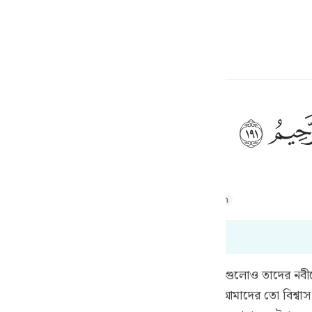
a Lugha
Ingia
h
ﲂ
ف
Majid
Tafsir Abu Bakr Zakaria
Tafsir Ahsanul Bayaan
is
esia
191
no
য় তাদের নবীকে যে উত্তর দিয়েছিল ঐ উত্তরই এই লোকগুলোও তাদের 
েই। তুমি তো আমাদের মতই একজন মানুষ। আর আমাদের তো বিশ্বাস যে,