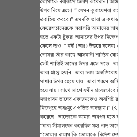
তোমাকে নবীরূপে প্রেরণ করেননি। আচ্ছা, তুমি
Portu
উপর নিয়ে এসো।” যেমন কুরায়েশরা রাসূলুল্লাহ
русск
প্রবাহিত করবে।” এমনকি তারা এ কথাও বলেছিল
ফেরেশতাদেরকে সরাসরি আমাদের সামনে নিয়ে আস
Shqip
হতে একটা টুকরা আমাদের উপর নিক্ষেপ কর।” অ
ภาษา
ফেলে দাও।” নবী (আঃ) উত্তরে বলেনঃ তোমরা য
Türkç
তোমরা তাঁর কাছে আসমানী শাস্তির যোগ্য হয়ে থ
সেই শাস্তিই তাদের উপর এসে পড়ে। তারা কঠিন গ
اردو
তারা প্রাপ্ত হয়নি। তারা চরম অস্বস্তিবোধ ক
简体
মাথার উপর ছেয়ে যায়। তারা গরমে অস্থির হয়ে
হয়ে যায়। সাথে সাথে যমীন প্রচণ্ডভাবে টান দি
Melay
মহাপ্লাবন তাদের একজনকেও অবশিষ্ট রাখেনি। সূর
Españ
নিজগৃহে অধঃমুখে পতিত অবস্থায়।” (৭: ৭৮) এ
Kiswah
করেছে। ভাদেরকে আমরা জনপদ হতে বহিষ্কার করব
“যারা সীমালংঘন করেছিল মহা-নাদ তাদেরকে আঘা
Tiếng 
“তোমার নামায কি তোমাকে নির্দেশ দেয় যে, আ