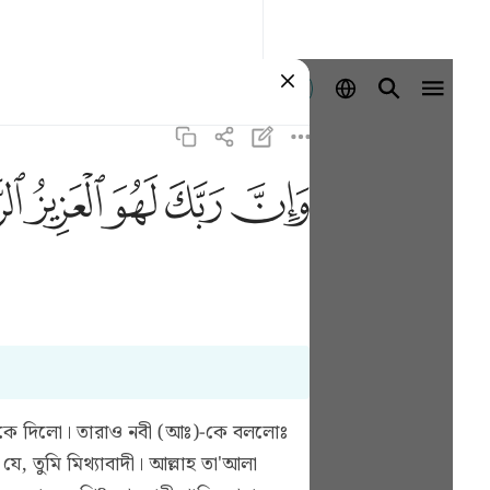
Ingia
ﱽ
ﱾ
ﱿ
ﲀ
ﲁ
নবীকে দিলো। তারাও নবী (আঃ)-কে বললোঃ
 তুমি মিথ্যাবাদী। আল্লাহ তা'আলা