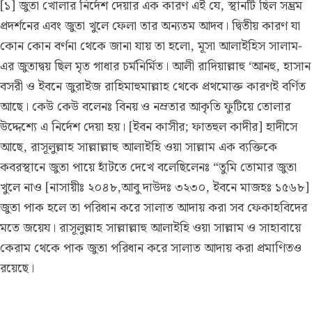
[১] জুতা খোলার নির্দেশ দেয়ার এক কারণ এই যে, স্থানটি ছিল সম্ভ্রম
প্রদর্শনের এবং জুতা খুলে ফেলা তার অন্যতম আদব। দ্বিতীয় কারণ যা
কোন কোন বর্ণনা থেকে জানা যায় তা হলো, মূসা আলাইহিস সালাম-
এর জুতাদ্বয় ছিল মৃত গাধার চর্মনির্মিত। আলী রাদিয়াল্লাহু ‘আনহু, হাসান
বসরী ও ইবনে জুরাইজ রাহিমাহুমাল্লাহ থেকে প্রথমোক্ত কারণই বর্ণিত
আছে। কেউ কেউ বলেনঃ বিনয় ও নম্রতার আকৃতি ফুটিয়ে তোলার
উদ্দেশ্যে এ নির্দেশ দেয়া হয়। [ইবন কাসীর; ফাতহুল কাদীর] হাদীসে
আছে, রাসূলুল্লাহ সাল্লাল্লাহু আলাইহি ওয়া সাল্লাম এক ব্যক্তিকে
কবরস্থানে জুতা পায়ে হাঁটতে দেখে বলেছিলেনঃ “তুমি তোমার জুতা
খুলে নাও [নাসায়ীঃ ২০৪৮,আবু দাউদঃ ৩২৩০, ইবনে মাজহঃ ১৫৬৮]
জুতা পাক হলে তা পরিধান করে সালাত আদায় করা সব ফেকাহবিদের
মতে জয়েয। রাসূলুল্লাহ সাল্লাল্লাহু আলাইহি ওয়া সাল্লাম ও সাহাবায়ে
কেরাম থেকে পাক জুতা পরিধান করে সালাত আদায় করা প্রমাণিতও
রয়েছে।