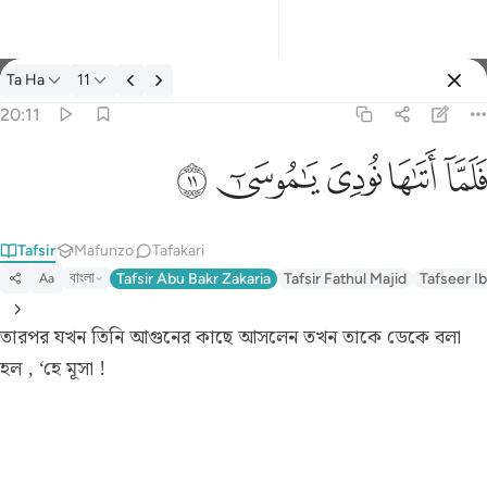
Tafsir: Ta Ha 20:11
Ta Ha
11
Ingia
20:11
فلما اتاها نودي يا موسى ١١
ﲵ
ﲶ
ﲷ
ﲸ
ﲹ
فَلَمَّآ أَتَىٰهَا نُودِىَ يَـٰمُوسَىٰٓ ١١
Tafsir
Mafunzo
Tafakari
বাংলা
Tafsir Abu Bakr Zakaria
Tafsir Fathul Majid
Tafseer Ib
Aa
তারপর যখন তিনি আগুনের কাছে আসলেন তখন তাকে ডেকে বলা
হল , ‘হে মূসা !