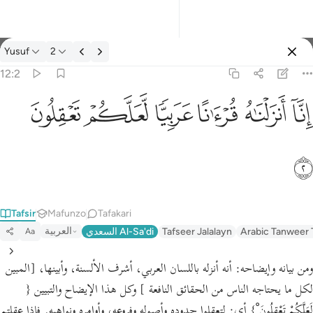
Tafsir: Yusuf 12:2
Yusuf
2
Ingia
12:2
انا انزلناه قرانا عربيا لعلكم تعقلون ٢
ﲙ
ﲚ
ﲛ
ﲜ
ﲝ
ﲞ
إِنَّآ أَنزَلْنَـٰهُ قُرْءَٰنًا عَرَبِيًّۭا لَّعَلَّكُمْ تَعْقِلُونَ ٢
ﲟ
Tafsir
Mafunzo
Tafakari
العربية
Arabic Tanweer 
Tafseer Jalalayn
السعدي Al-Sa'di
Aa
ومن بيانه وإيضاحه:
أنه أنزله باللسان العربي، أشرف الألسنة، وأبينها،
[المبين
لكل ما يحتاجه الناس من الحقائق النافعة ]
وكل هذا الإيضاح والتبيين
{
لَعَلَّكُمْ تَعْقِلُونَ ْ}
أي: لتعقلوا حدوده وأصوله وفروعه، وأوامره ونواهيه. فإذا عقلتم