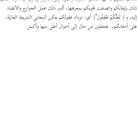
ذلك بإيقانكم واتصفت قلوبكم بمعرفتها، أثمر ذلك عمل الجوارح والانقياد
إليه، و
{ لَعَلَّكُمْ تَعْقِلُونَ ْ}
أي: تزداد عقولكم بتكرر المعاني الشريفة العالية،
على أذهانكم،. فتنتقلون من حال إلى أحوال أعلى منها وأكمل.