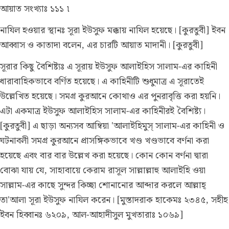
আয়াত সংখ্যাঃ ১১১ ৷
নাযিল হওয়ার স্থানঃ
সূরা ইউসুফ মক্কায় নাযিল হয়েছে। [কুরতুবী] ইবন
আব্বাস ও কাতাদা বলেন, এর চারটি আয়াত মাদানী। [কুরতুবী]
সূরার কিছু বৈশিষ্ট্যঃ
এ সূরায় ইউসুফ আলাইহিস সালাম-এর কাহিনী
ধারাবাহিকভাবে বর্ণিত হয়েছে। এ কাহিনীটি শুধুমাত্র এ সূরাতেই
উল্লেখিত হয়েছে। সমগ্র কুরআনে কোথাও এর পুনরাবৃত্তি করা হয়নি।
এটা একমাত্র ইউসুফ আলাইহিস সালাম-এর কাহিনীরই বৈশিষ্ট্য।
[কুরতুবী] এ ছাড়া অন্যসব আম্বিয়া 'আলাইহিমুস্ সালাম-এর কাহিনী ও
ঘটনাবলী সমগ্র কুরআনে প্রাসঙ্গিকভাবে খণ্ড খণ্ডভাবে বর্ণনা করা
হয়েছে এবং বার বার উল্লেখ করা হয়েছে। কোন কোন বর্ণনা দ্বারা
বোঝা যায় যে, সাহাবায়ে কেরাম রাসূল সাল্লাল্লাহু আলাইহি ওয়া
সাল্লাম-এর কাছে সুন্দর কিচ্ছা শোনানোর আব্দার করলে আল্লাহ্
তা'আলা সূরা ইউসুফ নাযিল করেন। [মুস্তাদরাক হাকেমঃ ২৩৪৫, সহীহ
ইবন হিব্বানঃ ৬২০৯, আল-আহাদীসুল মুখতারাঃ ১০৬৯]