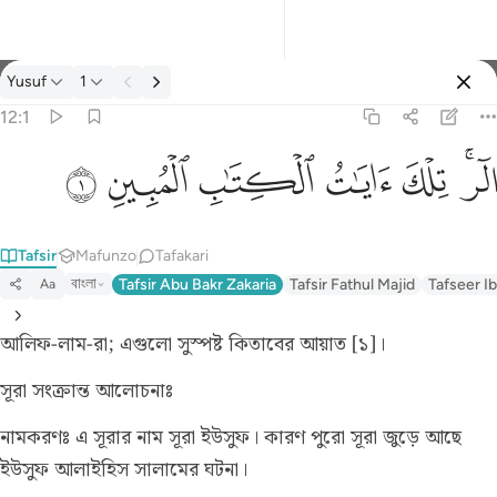
Tafsir: Yusuf 12:1
Yusuf
1
Ingia
12:1
الر تلك ايات الكتاب المبين ١
ﲒﲓ
ﲔ
ﲕ
ﲖ
ﲗ
ﲘ
الٓر ۚ تِلْكَ ءَايَـٰتُ ٱلْكِتَـٰبِ ٱلْمُبِينِ ١
Tafsir
Mafunzo
Tafakari
বাংলা
Tafsir Abu Bakr Zakaria
Tafsir Fathul Majid
Tafseer Ib
Aa
আলিফ-লাম-রা; এগুলো সুস্পষ্ট কিতাবের আয়াত [১]।
সূরা সংক্রান্ত আলোচনাঃ
নামকরণঃ
এ সূরার নাম সূরা ইউসুফ। কারণ পুরো সূরা জুড়ে আছে
ইউসুফ আলাইহিস সালামের ঘটনা।