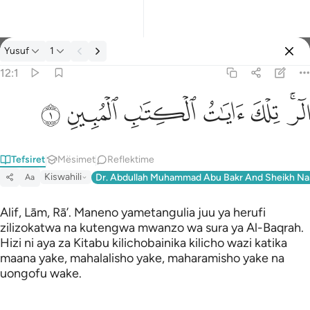
Tefsir: Yusuf 12:1
Yusuf
1
Identifikohu
12:1
الر تلك ايات الكتاب المبين ١
ﲒﲓ
ﲔ
ﲕ
ﲖ
ﲗ
ﲘ
الٓر ۚ تِلْكَ ءَايَـٰتُ ٱلْكِتَـٰبِ ٱلْمُبِينِ ١
Tefsiret
Mësimet
Reflektime
Kiswahili
Dr. Abdullah Muhammad Abu Bakr And Sheikh Na
Aa
Alif, Lām, Rā’. Maneno yametangulia juu ya herufi
zilizokatwa na kutengwa mwanzo wa sura ya Al-Baqrah.
Hizi ni aya za Kitabu kilichobainika kilicho wazi katika
maana yake, mahalalisho yake, maharamisho yake na
uongofu wake.