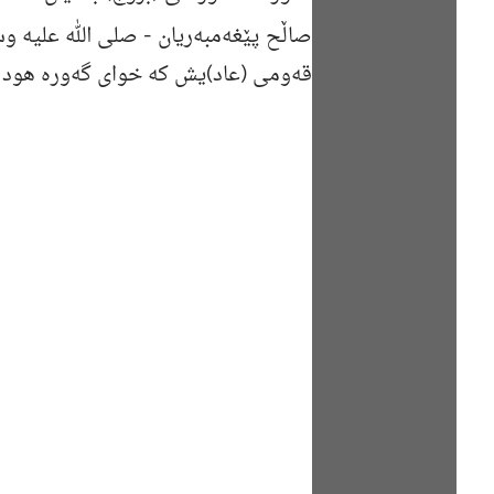
صاڵح پێغه‌مبه‌ریان -
صلی الله علیه و
قه‌ومی (عاد)یش كه‌ خوای گه‌وره‌ هود 