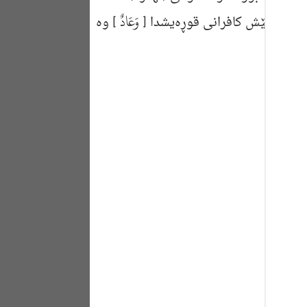
Portu
وَعَادٌ
زانی له‌ پێش كافرانی قوڕه‌یشدا [
] وه‌
русск
Shqip
ภาษา
Türkç
اردو
简体
Melay
Españ
Kiswah
Tiếng 