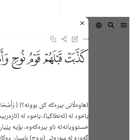
Identifikohu
ﲫ
ﲬ
ﲭ
ﲮ
ﲯ
وَأَصْحَابُ
{هاوەڵانی بیرەكە كێ‌ بوونە؟} [
یاخود له‌ (ئه‌نطاكیا)، یاخود له‌ (ئازه‌
خستوویانه‌ته‌ ناو بیره‌كه‌وه‌، بۆیه‌ پێی
گه‌وره‌ له‌ سوره‌تى (بروج) باسیان ده‌ك