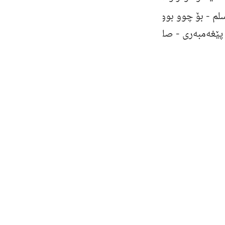
guês
سلم
- بۆ چوو بوو هه‌موو ئه‌مانه‌ پێغه‌مبه‌رانی خۆیان به‌درۆ 
ий
پێغه‌مبه‌ری -
صلی الله علیه وسلم
- بۆ ناردبوون.
ไทย
e
中文
u
ol
ili
Việt