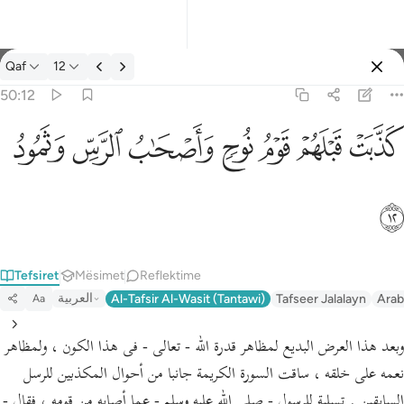
Tefsir: Qaf 50:12
Qaf
12
Identifikohu
50:12
كذبت قبلهم قوم نوح واصحاب الرس وثمود ١٢
ﲫ
ﲬ
ﲭ
ﲮ
ﲯ
ﲰ
ﲱ
كَذَّبَتْ قَبْلَهُمْ قَوْمُ نُوحٍۢ وَأَصْحَـٰبُ ٱلرَّسِّ وَثَمُودُ ١٢
ﲲ
Tefsiret
Mësimet
Reflektime
العربية
Al-Tafsir Al-Wasit (Tantawi)
Tafseer Jalalayn
Arab
Aa
وبعد هذا العرض البديع لمظاهر قدرة الله - تعالى - فى هذا الكون ، ولمظاهر
نعمه على خلقه ، ساقت السورة الكريمة جانبا من أحوال المكذبين للرسل
السابقين . تسلية للرسول - صلى الله عليه وسلم - عما أصابه من قومه ، فقال -