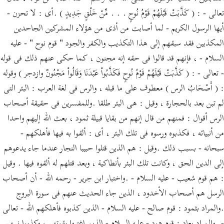
تعالى - : ( كَذَّبَتْ قَبْلَهُمْ قَوْمُ نُوحٍ . . . مِّنْ خَلْقٍ جَدِيدٍ ) .أى : لا تحزن -
أيها الرسول الكريم - لما أصابت من أذى من هؤلاء المشركين الجاحدين
المكذبين فقد سبقهم إلى هذا التكذيب والكفر والجود " قوم نوح " - عليه
السلام - ، فإنهم قد قالوا فى حقه إنه مجنون ، كما حكى عنهم ذلك فى قوله
- تعالى - : ( كَذَّبَتْ قَبْلَهُمْ قَوْمُ نُوحٍ فَكَذَّبُواْ عَبْدَنَا وَقَالُواْ مَجْنُونٌ وازدجر ) وقوله
: ( أَصْحَابُ الرس ) معطوف على ما قبله ، والرس فى لغة العرب : البئر التى
لم تبن بعد بالحجارة ، وقيل : هى البئر طلقا .وللمفسرين فى حقيقة أصحاب
الرس أقوال : فمنهم من قال إنهم من بقايا قبيلة ثمود ، بعث الله إليهم واحدا
من أنبيائه ، فكذبوه ورسوه فى تلك البئر ، أى : ألقوا به فيها فأهلكهم -
سبحانه - بسبب ذلك .وقيل : هم الذين قتلوا حبيبا النجار عندما جاء يدعوهم
إلى الدين الحق ، وكانت تلك البئر بأنطاكية ، وبعد قتلهم له ألقوه فيها . وقيل
: هم قوم شعيب - عليه السلام - .واختبار ابن جرير - رحمه الله - أن أصحاب
الرسل هم أصحاب الأخدود ، الذين جاء الحديث عنهم فى سورة البروج
.والمراد بثمود : قوم صالح - عليه السلام - الذين كذبوه فأهلكهم الله - تعالى