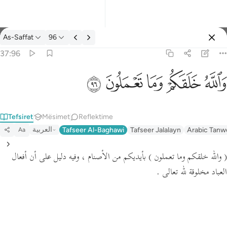
Tefsir: As-Saffat 37:96
As-Saffat
96
Identifikohu
37:96
والله خلقكم وما تعملون ٩٦
ﲤ
ﲥ
ﲦ
ﲧ
ﲨ
وَٱللَّهُ خَلَقَكُمْ وَمَا تَعْمَلُونَ ٩٦
Tefsiret
Mësimet
Reflektime
العربية
Tafseer Al-Baghawi
Tafseer Jalalayn
Arabic Tanw
Aa
( والله خلقكم وما تعملون )
بأيديكم من الأصنام ، وفيه دليل على أن أفعال
العباد مخلوقة لله تعالى .