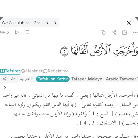
Tefsir: Az-Zalzalah 99:2
Az-Zalzalah
2
Identifikohu
99:2
واخرجت الارض اثقالها ٢
ﱺ
ﱻ
ﱼ
ﱽ
وَأَخْرَجَتِ ٱلْأَرْضُ أَثْقَالَهَا ٢
Tefsiret
Mësimet
Reflektime
العربية
Tafsir Ibn Kathir
Tafseer Jalalayn
Arabic Tanweer 
Aa
( وأخرجت الأرض أثقالها )
يعني : ألقت ما فيها من الموتى . قاله غير واحد
من السلف .
وهذه كقوله تعالى :
( يا أيها الناس اتقوا ربكم إن زلزلة الساعة
شيء عظيم )
[ الحج : 1 ]
وكقوله
( وإذا الأرض مدت وألقت ما فيها
وتخلت )
[ الانشقاق : 3 ، 4 ]
.
وقال مسلم في صحيحه : حدثنا واصل بن عبد الأعلى ، حدثنا محمد بن