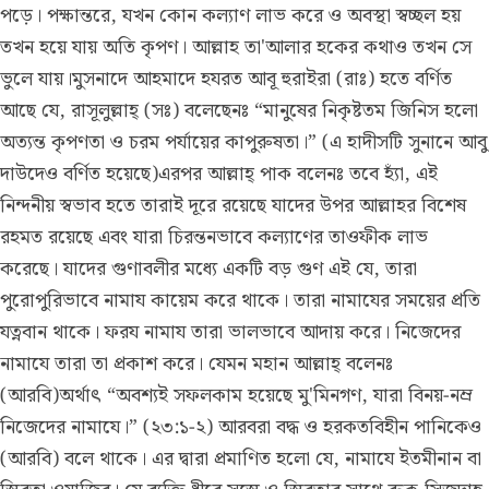
পড়ে। পক্ষান্তরে, যখন কোন কল্যাণ লাভ করে ও অবস্থা স্বচ্ছল হয়
তখন হয়ে যায় অতি কৃপণ। আল্লাহ তা'আলার হকের কথাও তখন সে
ভুলে যায়।মুসনাদে আহমাদে হযরত আবূ হুরাইরা (রাঃ) হতে বর্ণিত
আছে যে, রাসূলুল্লাহ্ (সঃ) বলেছেনঃ “মানুষের নিকৃষ্টতম জিনিস হলো
অত্যন্ত কৃপণতা ও চরম পর্যায়ের কাপুরুষতা।” (এ হাদীসটি সুনানে আবু
দাউদেও বর্ণিত হয়েছে)এরপর আল্লাহ্ পাক বলেনঃ তবে হ্যাঁ, এই
নিন্দনীয় স্বভাব হতে তারাই দূরে রয়েছে যাদের উপর আল্লাহর বিশেষ
রহমত রয়েছে এবং যারা চিরন্তনভাবে কল্যাণের তাওফীক লাভ
করেছে। যাদের গুণাবলীর মধ্যে একটি বড় গুণ এই যে, তারা
পুরোপুরিভাবে নামায কায়েম করে থাকে। তারা নামাযের সময়ের প্রতি
যত্নবান থাকে। ফরয নামায তারা ভালভাবে আদায় করে। নিজেদের
নামাযে তারা তা প্রকাশ করে। যেমন মহান আল্লাহ্ বলেনঃ
(আরবি)অর্থাৎ “অবশ্যই সফলকাম হয়েছে মু'মিনগণ, যারা বিনয়-নম্র
নিজেদের নামাযে।” (২৩:১-২) আরবরা বদ্ধ ও হরকতবিহীন পানিকেও
(আরবি) বলে থাকে। এর দ্বারা প্রমাণিত হলো যে, নামাযে ইতমীনান বা