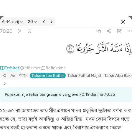
Tefsir: Al-Ma'arij 70:20
Al-Ma'arij
20
Identifikohu
70:20
اذا مسه الشر جزوعا ٢٠
ﱰ
ﱱ
ﱲ
ﱳ
ﱴ
إِذَا مَسَّهُ ٱلشَّرُّ جَزُوعًۭا ٢٠
Tefsiret
Mësimet
Reflektime
বাংলা
Tafseer Ibn Kathir
Tafsir Fathul Majid
Tafsir Abu Bakr
Aa
Po lexoni një tefsir për grupin e vargjeve 70:19 deri në 70:35
১৯-৩৫ নং আয়াতের তাফসীর
এখানে মানব প্রকৃতির দুর্বলতা বর্ণনা করা
হচ্ছে যে, তারা বড়ই অসহিষ্ণু ও অস্থির চিত্ত। যখন কোন বিপদে পড়ে
তখন বড়ই হা-হুতাশ করতে থাকে এবং নিরাশায় একেবারে ভেঙ্গে