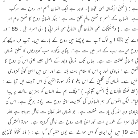
ہے : { خُلِقَ الْاِنْسَانُ مِنْ عَجَلٍط }۔ ظاہر ہے ایک انسان جسم اور روح سے مرکب
ہے۔ انسان کے جسم کا تعلق عالم خلق سے ہے ‘ جبکہ انسانی روح کا تعلق عالم امر
سے ہے : { وَیَسْئَلُوْنَکَ عَنِ الرُّوْحِط قُلِ الرُّوْحُ مِنْ اَمْرِ رَبِّیْ } بنی اسراء یل : 85 ”اور
اے نبی ﷺ ! یہ لوگ آپ سے پوچھتے ہیں روح کے بارے میں۔ آپ فرما دیجیے کہ
روح میرے رب کے امر میں سے ہے“۔ چناچہ مذکورہ سب کمزوریوں کا تعلق انسان
کی جسمانی خلقت سے ہے۔ جہاں تک انسانی وجود کے اصل حصے یعنی اس کی روح کا
تعلق ہے ‘ بنیادی طور پر اس کا مقام بہت بلند ہے اور اس میں ایسی کوئی کمزوری
نہیں ہے۔ انسان کی تخلیق کے اس پہلو کا ذکر سورة التین کی اس آیت میں آیا ہے :
{ لَقَدْ خَلَقْنَا الْاِنْسَانَ فِیْٓ اَحْسَنِ تَقْوِیْمٍ۔ } ”بیشک ہم نے انسان کو بہترین ساخت پر پیدا
کیا“۔ لیکن افسوس کہ ہم انسانوں کی اکثریت اپنی روح سے بیگانہ ہوچکی ہے۔ اس کی
بنیادی وجہ اللہ کی یاد سے غفلت ہے۔ جو انسان اللہ تعالیٰ سے غافل ہوجاتا ہے اللہ
تعالیٰ سزا کے طور پر اسے خود اپنی ذات روح سے غافل کردیتا ہے۔ سورة الحشر کی
آیت 19 میں اہل ایمان کو اس حوالے سے یوں متنبہ کیا گیا ہے : { وَلَا تَـکُوْنُوْا کَالَّذِیْنَ