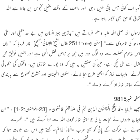
گویا اب کوئی آس باقی نہیں رہی، اور راحت کے وقت بخیل کنجوس بن جاتا ہے اللہ
تعالیٰ کا حق بھی ڈکار جاتا ہے۔
رسول اللہ
صلی اللہ علیہ وسلم
فرماتے ہیں
”
بدترین چیز انسان میں بے حد بخیلی اور اعلیٰ
درجہ کی نامردی ہے۔‏
“
[سنن ابوداود:2511،قال الشيخ الألباني:صحیح]
‏ پھر فرمایا کہ
” ہاں
اس مذموم خصلت سے وہ لوگ دور ہیں جن پر خاص فضل الٰہی ہے اور جنہیں توفیق خیر
ازل سے مل چکی ہے، جن کی صفتیں یہ ہیں کہ وہ پورے نمازی ہیں، وقتوں کی نگہبانی
کرنے، واجبات نماز کو اچھی طرح بجا لانے، سکون اطمینان اور خشوع خضوع سے پابندی
کے ساتھ نماز ادا کرنے والے “
۔
صفحہ نمبر9815
جیسے فرمایا
«‏قَدْ أَفْلَحَ الْمُؤْمِنُونَ الَّذِينَ هُمْ فِي صَلَاتِهِمْ خَاشِعُونَ»
[23-المؤمنون:2-1]
‏،
” ان
ایمان داروں نے نجات پا لی جو اپنی نماز خوف اللہ سے ادا کرتے ہیں “
۔ ٹھہرے
ہوئے بے حرکت کے پانی کو بھی عرب
«الْمَاءُ الدَّائِمُ»
کہتے ہیں اس سے ثابت ہوا کہ
نماز میں اطمینان واجب ہے، جو شخص اپنے رکوع سجدے پوری طرح ٹھہر کر بااطمینان