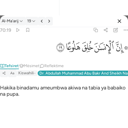
Tefsir: Al-Ma'arij 70:19
Al-Ma'arij
19
Identifikohu
70:19
۞ ان الانسان خلق هلوعا ١٩
ﱪ ﱫ
ﱬ
ﱭ
ﱮ
ﱯ
۞ إِنَّ ٱلْإِنسَـٰنَ خُلِقَ هَلُوعًا ١٩
Tefsiret
Mësimet
Reflektime
Kiswahili
Dr. Abdullah Muhammad Abu Bakr And Sheikh Na
Aa
Hakika binadamu ameumbwa akiwa na tabia ya babaiko
na pupa.