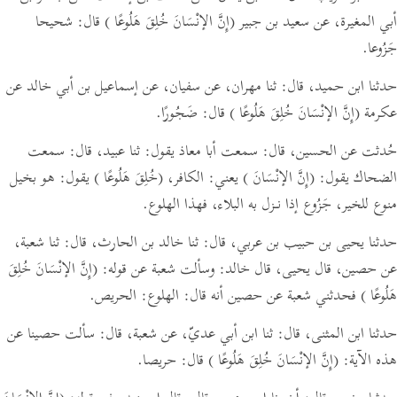
أبي المغيرة، عن سعيد بن جبير
(إِنَّ الإنْسَانَ خُلِقَ هَلُوعًا )
قال: شحيحا
جَزُوعا.
حدثنا ابن حميد،
قال:
ثنا مهران، عن سفيان، عن إسماعيل بن أبي خالد عن
عكرمة
(إِنَّ الإنْسَانَ خُلِقَ هَلُوعًا )
قال: ضَجُورًا.
حُدثت عن الحسين،
قال:
سمعت أبا معاذ يقول: ثنا عبيد،
قال:
سمعت
الضحاك يقول:
(إِنَّ الإنْسَانَ )
يعني: الكافر،
(خُلِقَ هَلُوعًا )
يقول: هو بخيل
منوع للخير، جَزُوع إذا نـزل به البلاء، فهذا الهلوع.
حدثنا يحيى بن حبيب بن عربي،
قال:
ثنا خالد بن الحارث،
قال:
ثنا شعبة،
عن حصين، قال يحيى،
قال خالد:
وسألت شعبة عن قوله:
(إِنَّ الإنْسَانَ خُلِقَ
هَلُوعًا )
فحدثني شعبة عن حصين أنه قال: الهلوع: الحريص.
حدثنا ابن المثنى،
قال:
ثنا ابن أبي عديّ، عن شعبة،
قال:
سألت حصينا عن
هذه الآية:
(إِنَّ الإنْسَانَ خُلِقَ هَلُوعًا )
قال: حريصا.