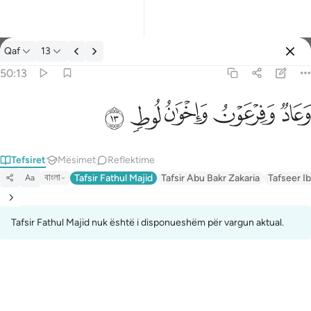
Tefsir: Qaf 50:13
Qaf
13
Identifikohu
50:13
وعاد وفرعون واخوان لوط ١٣
ﲳ
ﲴ
ﲵ
ﲶ
ﲷ
وَعَادٌۭ وَفِرْعَوْنُ وَإِخْوَٰنُ لُوطٍۢ ١٣
Tefsiret
Mësimet
Reflektime
বাংলা
Tafsir Fathul Majid
Tafsir Abu Bakr Zakaria
Tafseer Ib
Aa
Tafsir Fathul Majid nuk është i disponueshëm për vargun aktual.