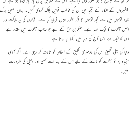
قرآن نے تاریخ کا جو تصور پیش کیا ہے، اس کے مطابق یہاں بار بار ایسا ہوا ہے کہ
پیغمبروں کے انکار کے نتیجہ میں ان کی مخاطب قومیں ہلاک کردی گئیں۔ یہاں انہیں ہلاک
شدہ قوموں میں سے کچھ قوموں کا ذکر بطور مثال فرمایا گیا ہے۔ قوموں کی یہ ہلاکت در
اصل آخرت کا ایک حصہ ہے۔ منکرین حق کے لیے جو عذاب آخرت میں مقدر ہے
اس کا ایک جزء اسی آج کی دنیا میں دکھا دیا جاتا ہے۔
دنیا کی پہلی تخلیق اس کی دوسری تخلیق کے امکان کو ثابت کر رہی ہے۔ اگر آدمی
سنجیدہ ہو تو آخرت کو ماننے کے لیے اس کے بعد اسے کسی اور دلیل کی ضرورت
نہیں۔