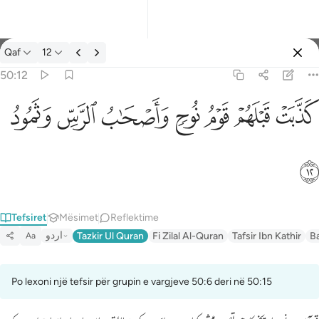
Tefsir: Qaf 50:12
Qaf
12
Identifikohu
50:12
كذبت قبلهم قوم نوح واصحاب الرس وثمود ١٢
ﲫ
ﲬ
ﲭ
ﲮ
ﲯ
ﲰ
ﲱ
كَذَّبَتْ قَبْلَهُمْ قَوْمُ نُوحٍۢ وَأَصْحَـٰبُ ٱلرَّسِّ وَثَمُودُ ١٢
ﲲ
Tefsiret
Mësimet
Reflektime
اردو
Tazkir Ul Quran
Fi Zilal Al-Quran
Tafsir Ibn Kathir
B
Aa
Po lexoni një tefsir për grupin e vargjeve 50:6 deri në 50:15