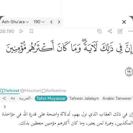
Tefsir: Ash-Shu'ara 26:190
Ash-Shu'ara
190
Identifikohu
26:190
ان في ذالك لاية وما كان اكثرهم مومنين ١٩٠
ﱳ
ﱴ
ﱵ
ﱶﱷ
ﱸ
ﱹ
ﱺ
ﱻ
إِنَّ فِى ذَٰلِكَ لَـَٔايَةًۭ ۖ وَمَا كَانَ أَكْثَرُهُم مُّؤْمِنِينَ ١٩٠
ﱼ
Tefsiret
Mësimet
Reflektime
العربية
Tafsir Muyassar
Tafseer Jalalayn
Arabic Tanweer 
Aa
إن في ذلك العقاب الذي نزل بهم، لَدلالة واضحة على قدرة الله في مؤاخذة
المكذبين، وعبرة لمن يعتبر، وما كان أكثرهم مؤمنين متعظين بذلك.