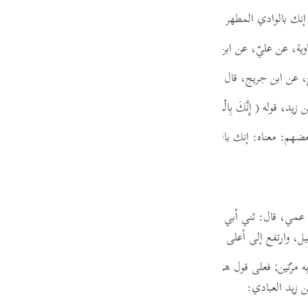
guês
إنك بالوادي المطهر المبارك.
ий
ية، عن عليّ، عن ابن عباس، قوله
( إِنَّكَ بِالْوَادِ الْمُقَدَّسِ طُوًى )
يقول: المبار
 عن ابن جريج،
قال:
قال مجاهد، قوله
( إِنَّكَ بِالْوَادِ الْمُقَدَّسِ طُوًى )
قال: قُد
ไทย
ن زيد، قوله
( إِنَّكَ بِالْوَادِ الْمُقَدَّسِ طُوًى )
قال: بالوادي المبارك.
e
ضهم: معناه: إنك بالوادي المقدس طويته، فعلى هذا القول من قولهم طوى 
中文
u
عمي،
قال:
ثني أبي، عن أبيه،
عن ابن عباس:
قوله
( إِنَّكَ بِالْوَادِ الْمُقَدَّسِ طُ
ol
وارتفع إلى أعلى الوادي، وذلك نبيّ الله موسى صلى الله عليه وسلم.
ili
به مرّتين; فعلى قول هؤلاء طوى مصدر أيضا من غير لفظه،
وذلك أن معناه عند
Việt
 زيد العبادي: