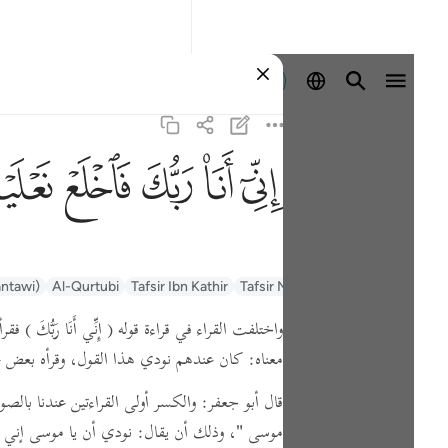
Identifikohu
ﲺ
ﲻ
ﲼ
ﲽ
ﲾ
السعدي Al-Sa'di
Tafsir Muyassar
Tafsir Ibn Kathir
Al-Qurtubi
antawi)
واختلفت القراء في قراءة قوله
( إِنِّي أَنَا رَبُّكَ )
فقرأ
معناه:
كان عندهم نودي هذا القول،
وقرأه بعض عا
قال أبو جعفر: والكسر أولى القراءتين عندنا بالص
موسى "
،
وذلك أن يقال:
نودي أن يا موسى إني أ