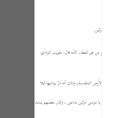
Portu
русск
ك.
Shqip
ِّس بُورك مرّتين.
ภาษา
Türkç
مصدر خرج من غير لفظه،
كأنه قال:
طويت الوادي
اردو
简体
Melay
وًى )
يعني الأرض المقدسة، وذلك أنه مرّ بواديها ليلا
Españ
Kiswah
هم:
نودي يا موسى مرّتين نداءين ، وكان بعضهم ينشد
Tiếng 