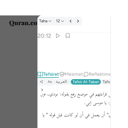
Tefsir: Taha 20:12
Taha
12
Zgjidh
20:12
Englis
ي انا ربك فاخلع نعليك انك بالواد المقدس طوى ١٢
العربية
ُّكَ فَٱخْلَعْ نَعْلَيْكَ ۖ إِنَّكَ بِٱلْوَادِ ٱلْمُقَدَّسِ طُوًۭى ١٢
বাংলা
Tefsiret
Mësimet
Reflektime
Kiraa
ارسی
العربية
Tafsir Al-Tabari
Tafseer Jalala
Aa
França
"
،
فأنّ على قراءتهم في موضع رفع بقوله:
نودي،
فإن
Indon
 ذلك قيل:
يا موسى إني.
Italia
وله
" نودي"
أن يعمل في أن لو كانت قبل قوله
" يا
Dutch