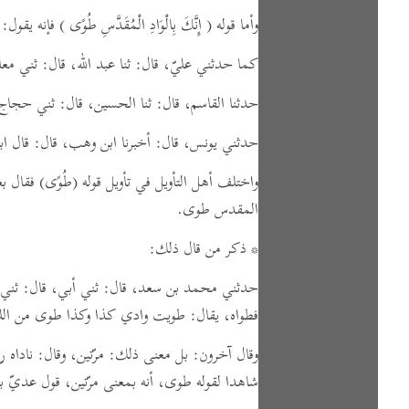
وأما قوله
( إِنَّكَ بِالْوَادِ الْمُقَدَّسِ طُوًى )
فإنه يقول: 
كما حدثني عليّ،
قال:
ثنا عبد الله،
قال:
ثني معاو
حدثنا القاسم،
قال:
ثنا الحسين،
قال:
ثني حجاج،
حدثني يونس،
قال:
أخبرنا ابن وهب،
قال:
قال اب
واختلف أهل التأويل في تأويل قوله
(طُوًى)
فقال بع
المقدس طوى.
* ذكر من قال ذلك:
حدثني محمد بن سعد،
قال:
ثني أبي،
قال:
ثني 
فطواه،
يقال:
طويت وادي كذا وكذا طوى من الليل، 
وقال آخرون: بل معنى ذلك: مرّتين،
وقال:
ناداه ر
شاهدا لقوله طوى، أنه بمعنى مرّتين،
قول عديّ بن