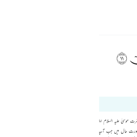
 Gjuhën
Identifikohu
h
ﲹ
ف
Tafsir Ibn Kathir
Tazkir Ul Quran
is
esia
eri në 20:11
no
ہ ہے جب حضرت موسیٰ علیہ السلام اپنی اہلیہ کے ساتھ مدین سے مصر کی طرف واپس آ رہے ت
 جب آپ علیہ السلام کو آگ نظر آئی ہوگی تو یقیناً آپ علیہ السلام بہت خوش ہوئے ہوں گے۔لَّعَلِّ