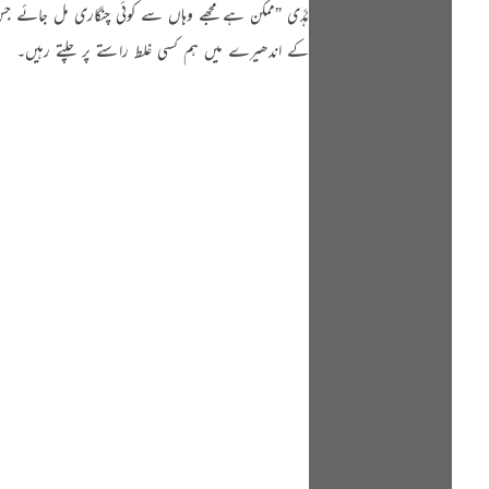
ہُدًی ”ممکن ہے مجھے وہاں سے کوئی چنگاری مل جائے جس
کے اندھیرے میں ہم کسی غلط راستے پر چلتے رہیں۔