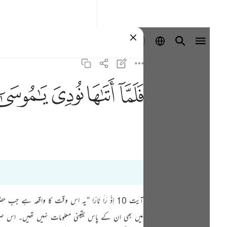
Identifikohu
ﲵ
ﲶ
ﲷ
ﲸ
آیت 10 اِذْ رَاٰ نَارًا ”یہ اس وقت کا واقع
میں بھی ان کے پاس یقینی معلومات نہیں تھیں۔ اس صورت حال میں