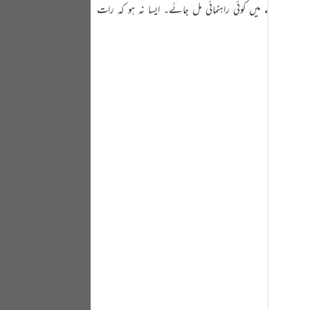
 کے بارے میں کوئی راہنمائی مل جائے۔ ایسا نہ ہو کہ رات
Portu
русск
Shqip
ภาษา
Türkç
اردو
简体
Melay
Españ
Kiswah
Tiếng 