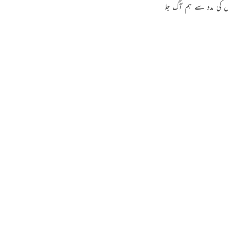
 کی مدد سے ہم آگ جلا کر تاپ سکیں ‘ اور یہ بھی ہوسکتا ہے کہ وہاں سے مجھے راستے
guês
ий
ไทย
e
中文
u
ol
ili
Việt