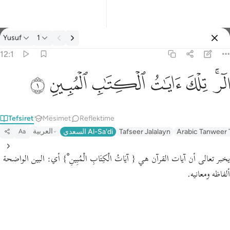
Tefsir: Yusuf 12:1
Yusuf
1
Identifikohu
12:1
الر تلك ايات الكتاب المبين ١
ﲒﲓ
ﲔ
ﲕ
ﲖ
ﲗ
ﲘ
الٓر ۚ تِلْكَ ءَايَـٰتُ ٱلْكِتَـٰبِ ٱلْمُبِينِ ١
Tefsiret
Mësimet
Reflektime
العربية
السعدي Al-Sa'di
Tafseer Jalalayn
Arabic Tanweer 
Aa
يخبر تعالى أن آيات القرآن هي
{ آيَاتُ الْكِتَابِ الْمُبِينِ ْ}
أي: البين الواضحة
ألفاظه ومعانيه.