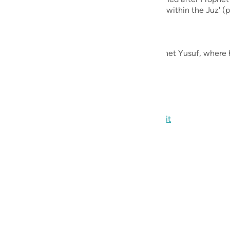
guês
ated in the middle of the Quran, specifically within the Juz' (pa
ий
begins with an account of the dream of Prophet Yusuf, where he 
ไทย
e
Eksploro Komunitetin e Reflektimit
中文
u
ol
ili
Việt