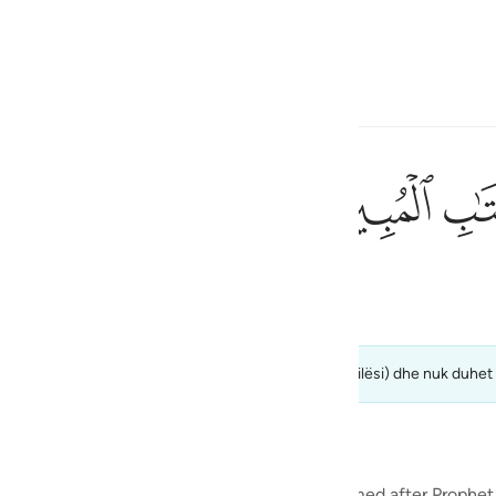
 Gjuhën
Identifikohu
h
ﲗ
ﲘ
ف
is
om, janë perspektiva personale (të rishikuara për cilësi) dhe nuk duhet t
esia
no
 and is composed of 111 verses (ayat). It is named after Prophet