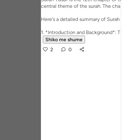
Portu
central theme of the surah. The chapter is loc
русск
Here's a detailed summary of Surah Yusuf:
Shqip
1. *Introduction and Background*: The surah 
Shiko me shume
ภาษา
2
0
Türkç
اردو
简体
Melay
Españ
Kiswah
Tiếng 