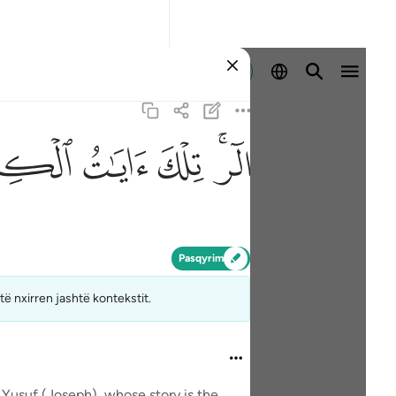
Identifikohu
ﲒﲓ
ﲔ
ﲕ
ﲖ
Pasqyrim
ë nxirren jashtë kontekstit.
 Yusuf (Joseph), whose story is the