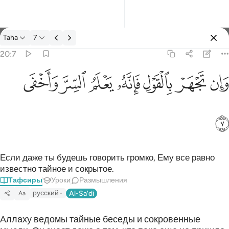
Тафсир: Taha 20:7
Taha
7
Войти
20:7
وان تجهر بالقول فانه يعلم السر واخفى ٧
ﲋ
ﲌ
ﲍ
ﲎ
ﲏ
ﲐ
ﲑ
وَإِن تَجْهَرْ بِٱلْقَوْلِ فَإِنَّهُۥ يَعْلَمُ ٱلسِّرَّ وَأَخْفَى ٧
ﲒ
Если даже ты будешь говорить громко, Ему все равно
известно тайное и сокрытое.
Тафсиры
Уроки
Размышления
русский
Al-Sa'di
Aa
Аллаху ведомы тайные беседы и сокровенные