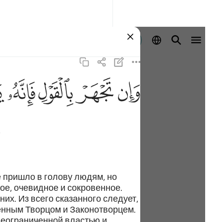
Войти
ﲋ
ﲌ
ﲍ
ﲎ
ﲏ
.
е пришло в голову людям, но
ое, очевидное и сокровенное.
х. Из всего сказанного следует,
енным Творцом и Законотворцем.
неограниченной властью и