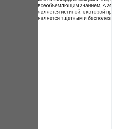
Portu
всеобъемлющим знанием. А это значи
является истиной, к которой призыва
русс
является тщетным и бесполезным, и 
Shqip
ภาษา
Türkç
اردو
简体
Melay
Españ
Kiswah
Tiếng 