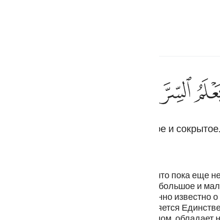
ите язык
Войти
h
ﲐ
ﲑ
ﲒ
мко, Ему все равно известно тайное и сокрытое
ف
is
esia
венные мысли. Он знает даже о том, что пока еще н
ущем. Его знание объемлет все сущее: большое и мал
no
рывают их - Ему все равно доподлинно известно о ни
ми совершенными качествами. Он является Единств
чие совершенно. Он находится над Троном, обладает 