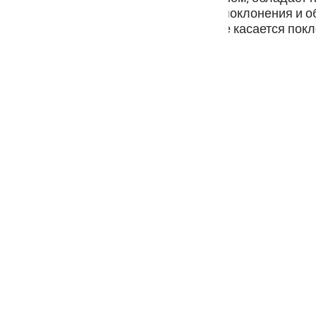
guês
т, что Он действительно заслуживает поклонения и 
ют шариат, разум и подсознание. Что же касается пок
кий
поэтому далее Всевышний сказал:
ไทย
e
中文
u
ol
ili
Việt