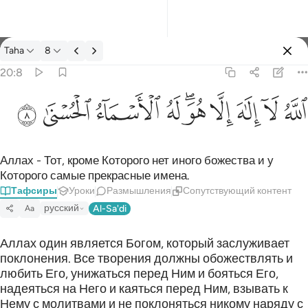
Тафсир: Taha 20:8
Taha
8
Войти
20:8
الله لا الاه الا هو له الاسماء الحسنى ٨
ﲓ
ﲔ
ﲕ
ﲖ
ﲗﲘ
ﲙ
ﲚ
ﲛ
ﲜ
ٱللَّهُ لَآ إِلَـٰهَ إِلَّا هُوَ ۖ لَهُ ٱلْأَسْمَآءُ ٱلْحُسْنَىٰ ٨
Аллах - Тот, кроме Которого нет иного божества и у
Которого самые прекрасные имена.
Тафсиры
Уроки
Размышления
Сопутствующий контент
русский
Al-Sa'di
Aa
Аллах один является Богом, который заслуживает
поклонения. Все творения должны обожествлять и
любить Его, унижаться перед Ним и бояться Его,
надеяться на Него и каяться перед Ним, взывать к
Нему с молитвами и не поклоняться никому наряду с