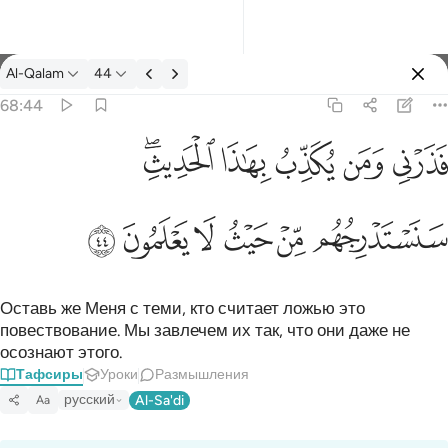
Тафсир: Al-Qalam 68:44
Al-Qalam
44
Войти
68:44
فذرني ومن يكذب بهاذا الحديث سنستدرجهم من حيث لا يعلمون ٤٤
ﱎ
ﱏ
ﱐ
ﱑ
ﱒﱓ
فَذَرْنِى وَمَن يُكَذِّبُ بِهَـٰذَا ٱلْحَدِيثِ ۖ سَنَسْتَدْرِجُهُم مِّنْ حَيْثُ لَا يَعْلَمُونَ ٤٤
ﱔ
ﱕ
ﱖ
ﱗ
ﱘ
ﱙ
Оставь же Меня с теми, кто считает ложью это
повествование. Мы завлечем их так, что они даже не
осознают этого.
Тафсиры
Уроки
Размышления
русский
Al-Sa'di
Aa