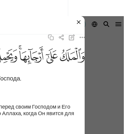
Войти
ﱶ
ﱷ
ﱸﱹ
ﱺ
Господа.
 перед своим Господом и Его
 Аллаха, когда Он явится для