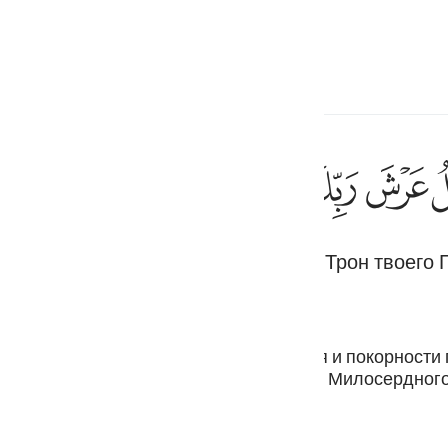
ите язык
Войти
h
ﱻ
ﱼ
ﱽ
ﱾ
ﱿ
ﲀ
والملك على 
وَٱلْمَلَكُ عَلَىٰٓ أَرْجَآئِهَ
раю, и восьмеро понесут над собой Трон твоего 
ف
is
esia
бес. Они будут преисполнены смирения и покорности
ющих неимоверной силой, понесут Трон Милосердного
no
ости вершить суд над Своими рабами.