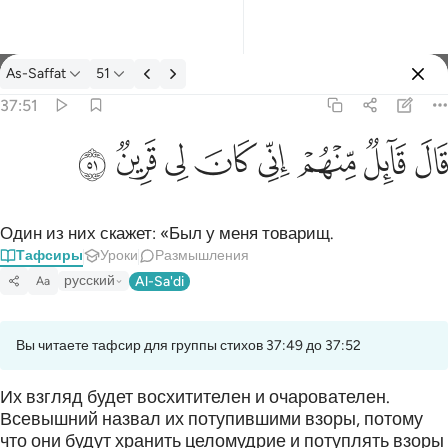
Тафсир: As-Saffat 37:51
As-Saffat
51
Войти
37:51
قال قايل منهم اني كان لي قرين ٥١
ﳝ
ﳞ
ﳟ
ﳠ
ﳡ
ﳢ
ﳣ
ﳤ
قَالَ قَآئِلٌۭ مِّنْهُمْ إِنِّى كَانَ لِى قَرِينٌۭ ٥١
Один из них скажет: «Был у меня товарищ.
Тафсиры
Уроки
Размышления
русский
Al-Sa'di
Aa
Вы читаете тафсир для группы стихов 37:49 до 37:52
Их взгляд будет восхитителен и очарователен.
Всевышний назвал их потупившими взоры, потому
что они будут хранить целомудрие и потуплять взоры