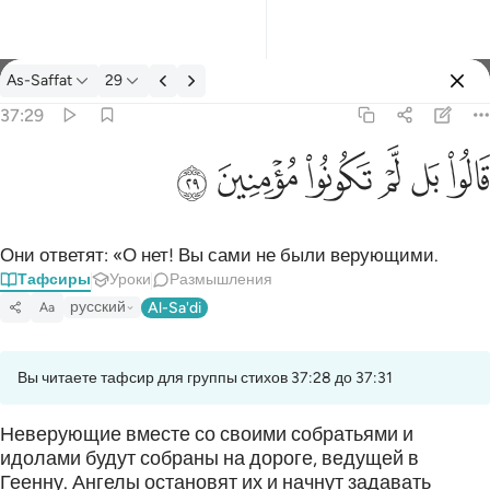
Тафсир: As-Saffat 37:29
As-Saffat
29
Войти
37:29
قالوا بل لم تكونوا مومنين ٢٩
ﱘ
ﱙ
ﱚ
ﱛ
ﱜ
ﱝ
قَالُوا۟ بَل لَّمْ تَكُونُوا۟ مُؤْمِنِينَ ٢٩
Они ответят: «О нет! Вы сами не были верующими.
Тафсиры
Уроки
Размышления
русский
Al-Sa'di
Aa
Вы читаете тафсир для группы стихов 37:28 до 37:31
Неверующие вместе со своими собратьями и
идолами будут собраны на дороге, ведущей в
Геенну. Ангелы остановят их и начнут задавать