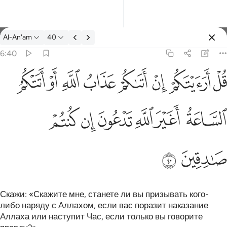
Тафсир: Al-An'am 6:40
Al-An'am
40
Войти
6:40
 اتاكم عذاب الله او اتتكم الساعة اغير الله تدعون ان كنتم صادقين ٤٠
ﲏ
ﲐ
ﲑ
ﲒ
ﲓ
ﲔ
ﲕ
ﲖ
َتَىٰكُمْ عَذَابُ ٱللَّهِ أَوْ أَتَتْكُمُ ٱلسَّاعَةُ أَغَيْرَ ٱللَّهِ تَدْعُونَ إِن كُنتُمْ صَـٰدِقِينَ ٤٠
ﲗ
ﲘ
ﲙ
ﲚ
ﲛ
ﲜ
ﲝ
ﲞ
Скажи: «Скажите мне, станете ли вы призывать кого-
либо наряду с Аллахом, если вас поразит наказание
Аллаха или наступит Час, если только вы говорите