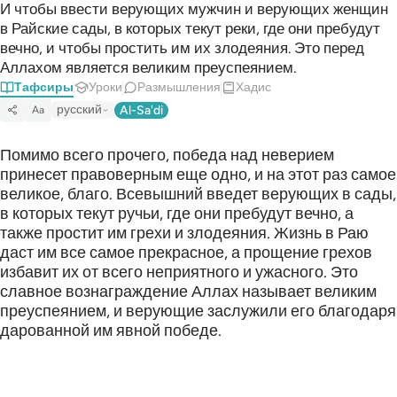
И чтобы ввести верующих мужчин и верующих женщин
в Райские сады, в которых текут реки, где они пребудут
вечно, и чтобы простить им их злодеяния. Это перед
Аллахом является великим преуспеянием.
Тафсиры
Уроки
Размышления
Хадис
русский
Al-Sa'di
Aa
Помимо всего прочего, победа над неверием
принесет правоверным еще одно, и на этот раз самое
великое, благо. Всевышний введет верующих в сады,
в которых текут ручьи, где они пребудут вечно, а
также простит им грехи и злодеяния. Жизнь в Раю
даст им все самое прекрасное, а прощение грехов
избавит их от всего неприятного и ужасного. Это
славное вознаграждение Аллах называет великим
преуспеянием, и верующие заслужили его благодаря
дарованной им явной победе.