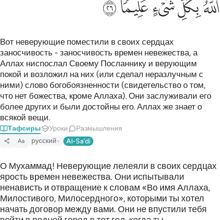
ﲛ
ﲜ
ﲝ
ﲞ
ﲟ
Вот неверующие поместили в своих сердцах
заносчивость - заносчивость времен невежества, а
Аллах ниспослал Своему Посланнику и верующим
покой и возложил на них (или сделал неразлучным с
ними) слово богобоязненности (свидетельство о том,
что нет божества, кроме Аллаха). Они заслуживали его
более других и были достойны его. Аллах же знает о
всякой вещи.
Тафсиры
Уроки
Размышления
русский
Al-Sa'di
Aa
О Мухаммад! Неверующие лелеяли в своих сердцах
ярость времен невежества. Они испытывали
ненависть и отвращение к словам «Во имя Аллаха,
Милостивого, Милосердного», которыми ты хотел
начать договор между вами. Они не впустили тебя