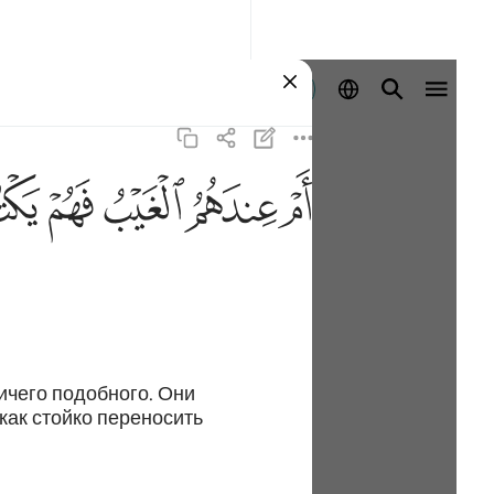
Войти
ﱩ
ﱪ
ﱫ
ﱬ
ﱭ
Ничего подобного. Они
как стойко переносить