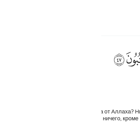
ите язык
Войти
h
ﱮ
 и записывают его?
ف
is
esia
а прямом пути и что их ожидает награда от Аллаха? 
есправедливости. Тебе же не остается ничего, кроме 
no
ставая призывать их к Аллаху.